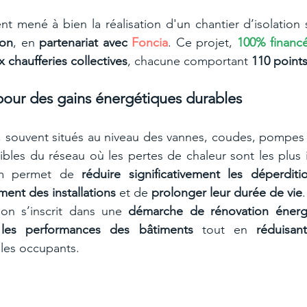
ron
, en 
partenariat avec 
Foncia
. Ce projet, 
100% financé
 chaufferies collectives
, chacune comportant 
110 points
 pour des gains énergétiques durables
s, souvent situés au niveau des vannes, coudes, pompes
bles du réseau où les pertes de chaleur sont les plus 
ium permet de 
réduire significativement les déperdit
ment des installations
 et de 
prolonger leur durée de vie
.
ion s’inscrit dans une 
démarche de rénovation énerg
 les performances des bâtiments
 tout en 
réduisan
 les occupants.