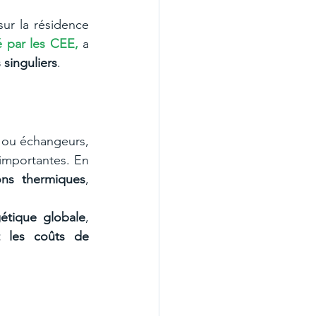
Enerlium a récemment mené à bien la réalisation d'un chantier d’isolation sur la résidence 
 par les CEE,
 a 
 singuliers
.
 ou échangeurs, 
importantes. En 
ions thermiques
, 
étique globale
, 
t les coûts de 