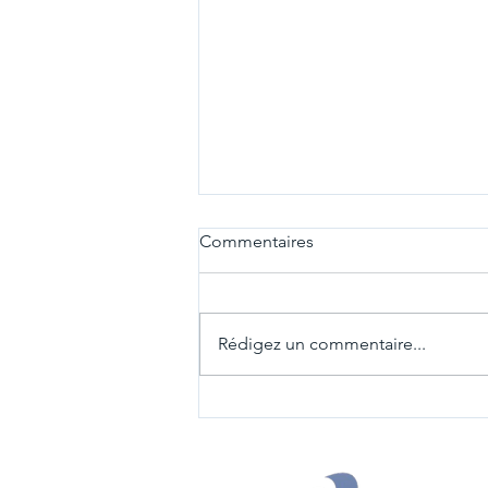
Commentaires
Rédigez un commentaire...
Actemium Bourgogne
Automation, Fontaine-lès-
Dijon (21)