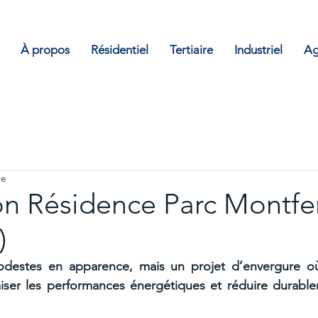
À propos
Résidentiel
Tertiaire
Industriel
Ag
re
on Résidence Parc Montfe
)
odestes en apparence, mais un projet d’envergure où
er les performances énergétiques et réduire durablem