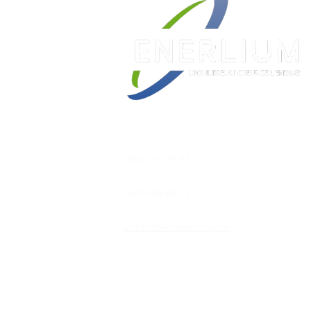
​07 81 15 15 57
06 99 45 67 75
contact@enerlium.com