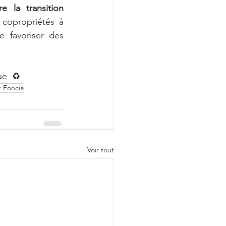
re la transition 
copropriétés à 
e favoriser des 
ue  ♻️
t Foncia
Voir tout