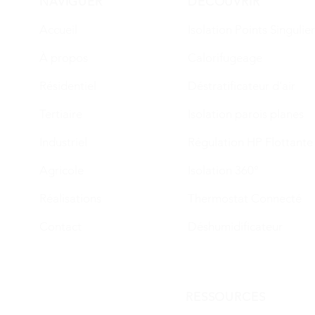
NAVIGUER
DÉCOUVRIR
Accueil
Isolation Points Singulie
À propos
Calorifugeage
Résidentiel
Déstratificateur d'air
Tertiaire
Isolation parois planes
Industriel
Régulation HP Flottante
Agricole
Isolation 360°
Réalisations
Thermostat Connecté
Contact
Déshumidificateur
RESSOURCES