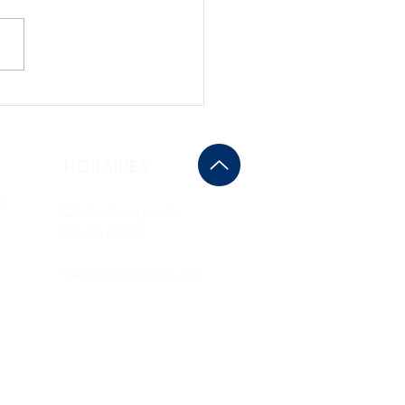
isation Résidence Le
o Lot 09 : Villeurbanne
HORAIRES
rs
Du lundi au jeudi
De 9h à 18h
Vendredi de 9h à 15h