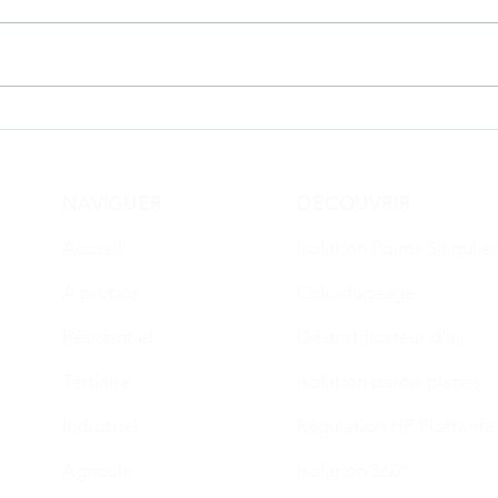
Réalisation Résidence Parc
Réal
Montferrat G5 : Bron (69)
Temp
(69)
NAVIGUER
DÉCOUVRIR
Accueil
Isolation Points Singulie
À propos
Calorifugeage
Résidentiel
Déstratificateur d'air
Tertiaire
Isolation parois planes
Industriel
Régulation HP Flottante
Agricole
Isolation 360°