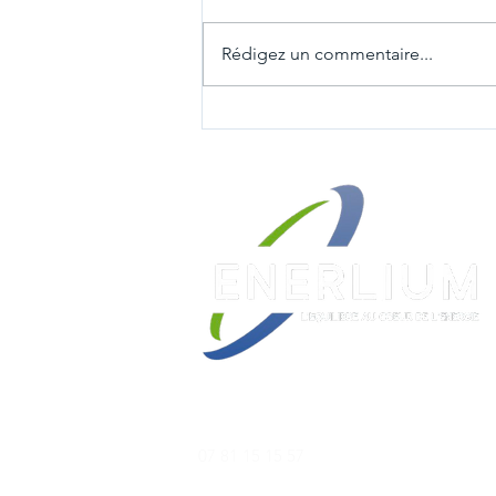
Rédigez un commentaire...
Actemium Bourgogne
Automation, Fontaine-lès-
Dijon (21)
​07 81 15 15 57