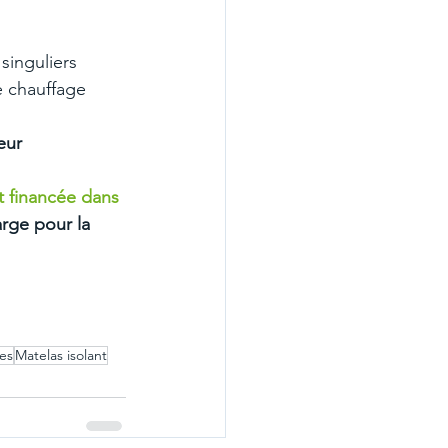
singuliers
e chauffage
eur
 financée dans 
rge pour la 
es
Matelas isolant