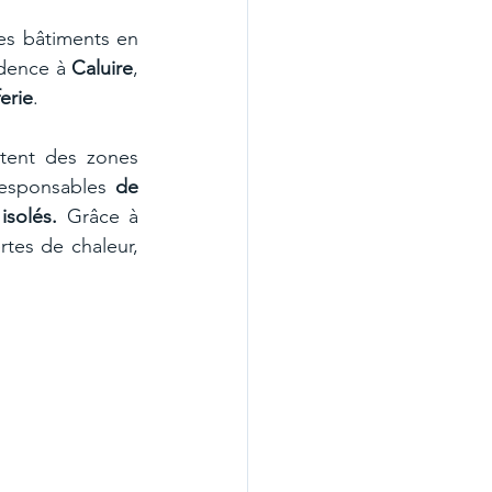
s bâtiments en 
dence à 
Caluire
, 
ferie
.
tent des zones 
responsables 
de 
isolés. 
Grâce à 
tes de chaleur, 