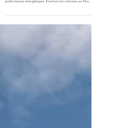
Réalisation Résidence Parc Montferrat G5 : Bron
(69)
Deux chaufferies modestes en apparence, mais un projet
d’envergure où chaque détail compte pour maximiser les
performances énergétiques. Enerlium est intervenu au Parc
Montferrat à Bron (69), en partenariat avec Foncia, pour isoler
deux chaufferies collectives comprenant chacune 110 points
singuliers. Une opération ciblée qui permet de réduire les
pertes thermiques et d’améliorer le rendement des
installations. Un chantier concret au service de la transition
énergétique.